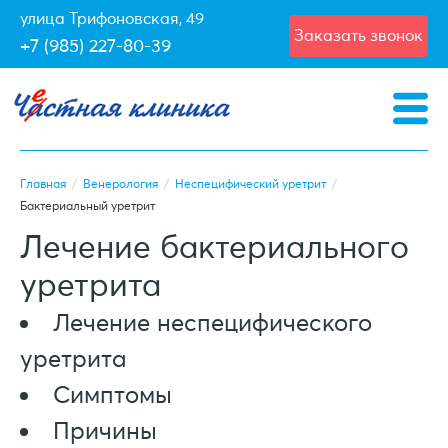
улица Трифоновская, 49
Заказать звонок
+7 (985) 227-80-39
Главная
/
Венерология
/
Неспецифический уретрит
/
Бактериальный уретрит
Лечение бактериального
уретрита
Лечение неспецифического
уретрита
Симптомы
Причины