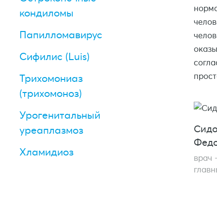
норма
кондиломы
челов
Папилломавирус
челов
оказы
Сифилис (Luis)
согла
прост
Трихомониаз
(трихомоноз)
Урогенитальный
Сидо
уреаплазмоз
Фед
Хламидиоз
врач 
главн