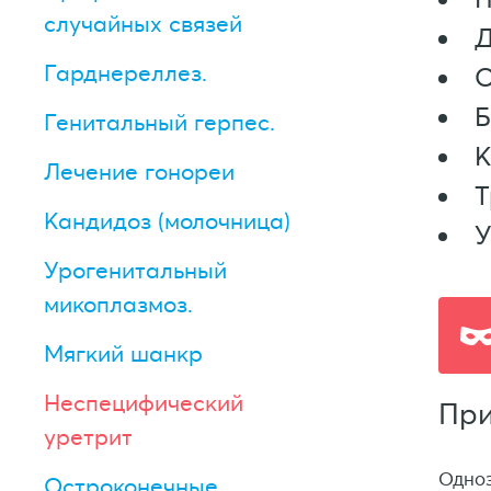
случайных связей
Д
Гарднереллез.
О
Б
Генитальный герпес.
К
Лечение гонореи
Т
Кандидоз (молочница)
У
Урогенитальный
микоплазмоз.
Мягкий шанкр
Неспецифический
При
уретрит
Одноз
Остроконечные