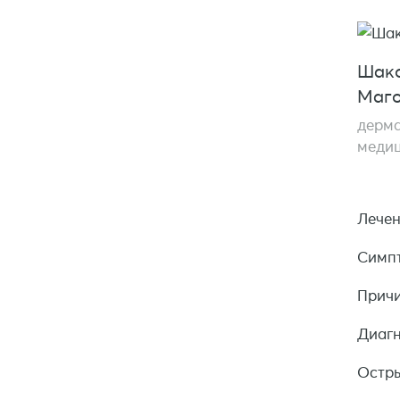
Шако
Маго
дерма
медиц
Лечен
Симп
Прич
Диаг
Остры