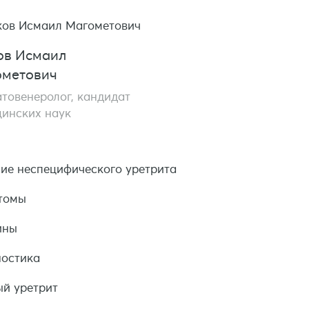
в Исмаил
метович
товенеролог, кандидат
инских наук
ие неспецифического уретрита
томы
ины
ностика
й уретрит