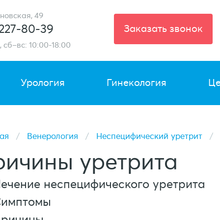
новская, 49
 227-80-39
Заказать звонок
,
сб–вс: 10:00-18:00
Урология
Гинекология
Ц
ая
/
Венерология
/
Неспецифический уретрит
/
ричины уретрита
ечение неспецифического уретрита
имптомы
ричины