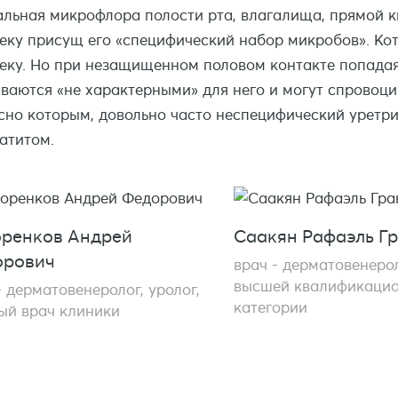
льная микрофлора полости рта, влагалища, прямой ки
еку присущ его «специфический набор микробов». Ко
еку. Но при незащищенном половом контакте попадая 
ваются «не характерными» для него и могут спровоци
сно которым, довольно часто неспецифический уретри
атитом.
ренков Андрей
Саакян Рафаэль Г
орович
врач - дерматовенерол
высшей квалификаци
- дерматовенеролог, уролог,
категории
ый врач клиники